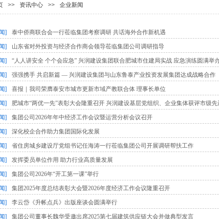
页
>>
资讯中心
>>
企业新闻
闻]
泰中侨商联合会一行莅临集团考察调研 共话海外合作新机遇
闻]
山东省对外投资与经济合作商会领导莅临集团公司调研指导
闻]
“人人讲安全 个个会应急” 兴润建设集团联合肥城市住建局实战 应急演练圆满举
闻]
强强携手 共启新篇 — 兴润建设集团与山东鲁泰产业投资发展集团达成战略合作
闻]
喜报｜我司荣膺泰安市城市更新市域产教联合体 理事长单位
闻]
肥城市“两优一先”表彰大会隆重召开 兴润建设基层党组织、企业集体获评市级先
闻]
集团公司2026年年中经济工作会议暨运营分析会议召开
闻]
深化校企合作助力集团国际化发展
闻]
省住房城乡建设厅党组书记任海涛一行莅临集团公司开展调研帮扶工作
闻]
发挥委员单位作用 助力行业高质量发展
闻]
集团公司2026年“开工第一课”举行
闻]
集团2025年度总结表彰大会暨2026年度经济工作会议隆重召开
闻]
李云岱《升帐点兵》出版座谈会圆满举行
闻]
集团公司董事长魏华受邀出席2025第七届建筑供应链大会并做典型发言