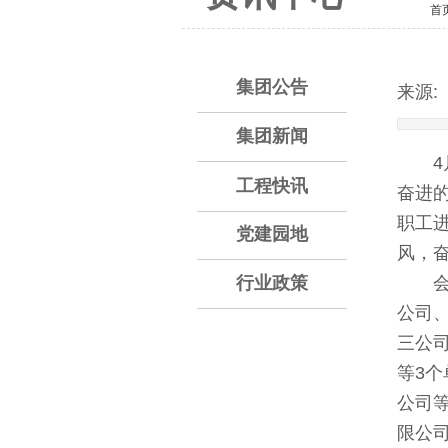
首
集团公告
来源:
集团新闻
4月
工程快讯
奋进
职工
党建园地
风，
行业政策
会上
公司、
三公司
等3
公司
限公司