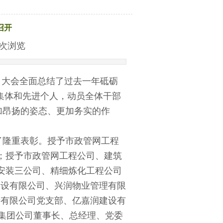
召开
次浏览
|
。大会全面总结了过去一年砥砺
进集体和先进个人，动员全体干部
加昂扬的姿态、更加务实的作
隆重表彰。授予市政管网工程
号；授予市政管网工程公司、建筑
予安装三公司、精细炼化工程公司
建设有限公司、兴润物业管理有限
产有限公司党支部、亿嘉润建设有
 集团公司董事长、总经理、党委