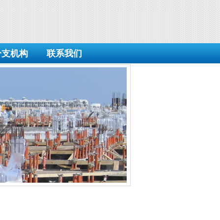
分支机构
联系我们