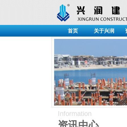
首页
关于兴润
Information
资讯中心