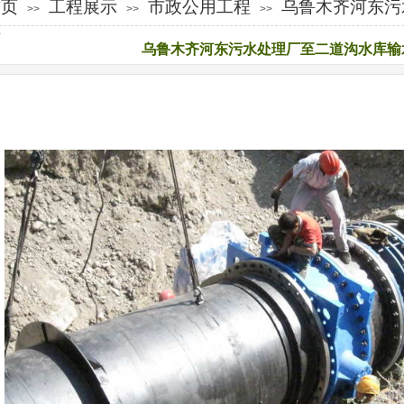
首页
工程展示
市政公用工程
乌鲁木齐河东污
>>
>>
>>
程
乌鲁木齐河东污水处理厂至二道沟水库输